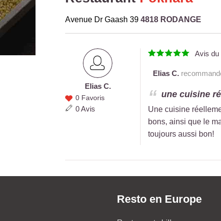
Avenue Dr Gaash 39
4818 RODANGE
Avis d
Elias C.
recommande 
Elias C.
Elias C.
une cuisine ré
0 Favoris
0 Avis
Une cuisine réelleme
bons, ainsi que le ma
toujours aussi bon!
Resto en Europe