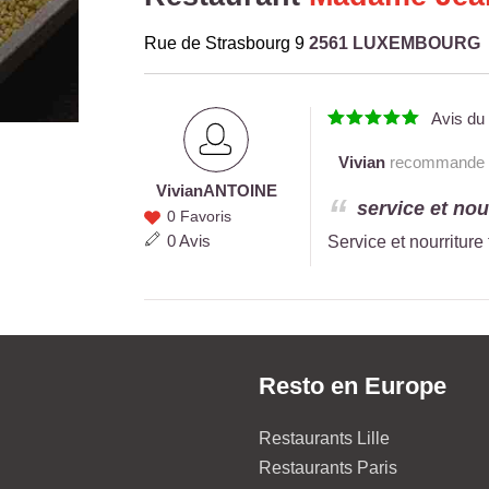
Rue de Strasbourg 9
2561 LUXEMBOURG
Avis d
Vivian
recommande ce
Vivian
ANTOINE
Vivian
service et nou
0 Favoris
ANTOINE
0 Avis
Service et nourriture
Resto en Europe
Restaurants Lille
Restaurants Paris