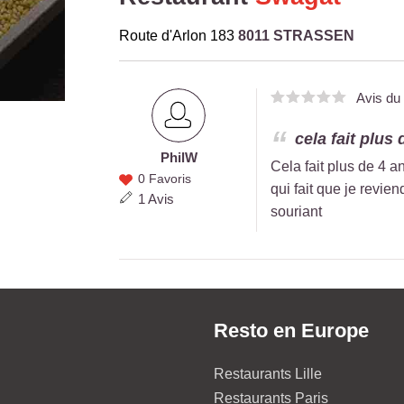
Route d'Arlon 183
8011 STRASSEN
Avis d
cela fait plus
Phil
W
Phil W
Cela fait plus de 4 an
0 Favoris
qui fait que je revi
1 Avis
souriant
Resto en Europe
Restaurants Lille
Restaurants Paris