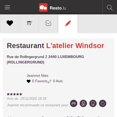
Restaurant
L'atelier Windsor
Rue de Rollingergrund 2
2440 LUXEMBOURG
(ROLLINGERGRUND)
Jeannot
Nies
0 Favoris
0 Avis
Avis du
25/11/2025 18:18
Jeannot
recommande ce restaurant pour: