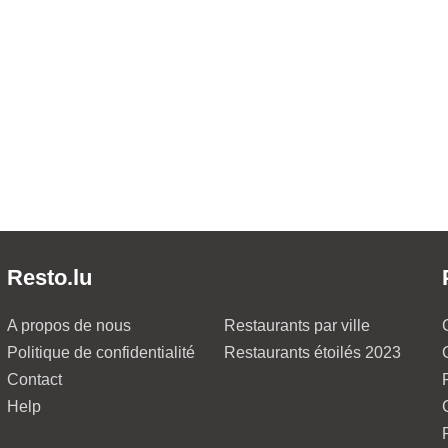
Resto.lu
A propos de nous
Restaurants par ville
Politique de confidentialité
Restaurants étoilés 2023
Contact
Help