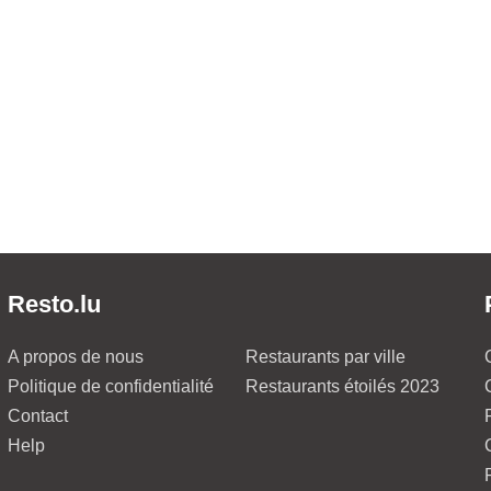
Resto.lu
A propos de nous
Restaurants par ville
Politique de confidentialité
Restaurants étoilés 2023
Contact
Help