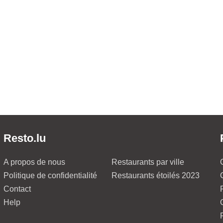
Resto.lu
A propos de nous
Restaurants par ville
Politique de confidentialité
Restaurants étoilés 2023
Contact
Help