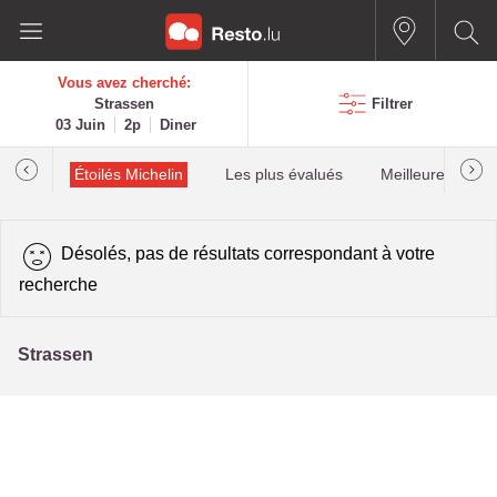
Vous avez cherché:
Strassen
Filtrer
03 Juin
2p
Diner
illau
Étoilés Michelin
Les plus évalués
Meilleures quota
Désolés, pas de résultats correspondant à votre
recherche
Strassen