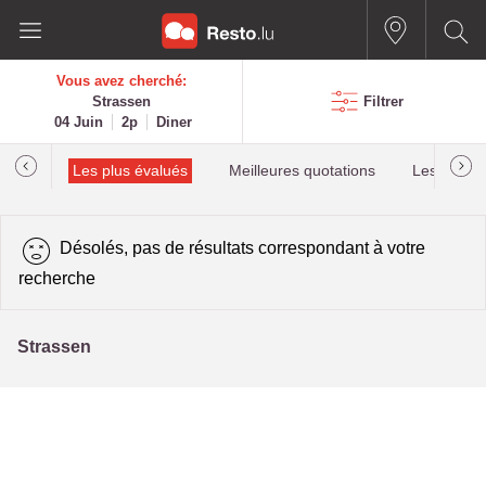
Vous avez cherché:
Strassen
Filtrer
04 Juin
2p
Diner
helin
Les plus évalués
Meilleures quotations
Les plus r
Désolés, pas de résultats correspondant à votre
recherche
Strassen