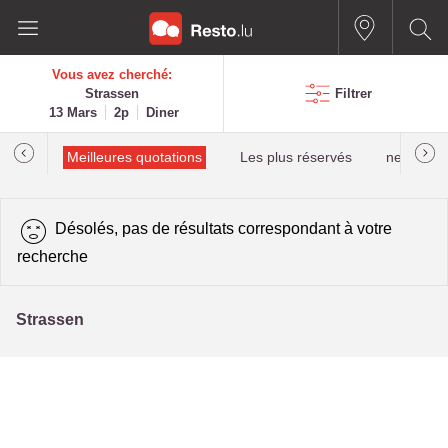
Vous avez cherché:
Strassen
Filtrer
13 Mars
2p
Diner
alués
Meilleures quotations
Les plus réservés
newestPro
Désolés, pas de résultats correspondant à votre
recherche
Strassen