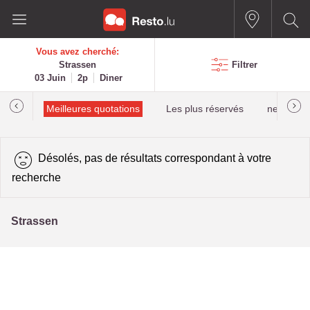
Vous avez cherché:
Strassen
Filtrer
03 Juin
2p
Diner
alués
Meilleures quotations
Les plus réservés
newestPro
Désolés, pas de résultats correspondant à votre
recherche
Strassen