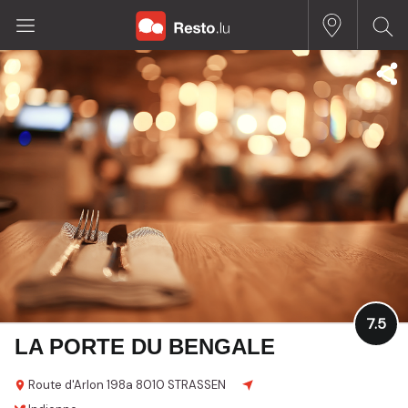
7.5
LA PORTE DU BENGALE
Route d'Arlon
198a
8010 STRASSEN