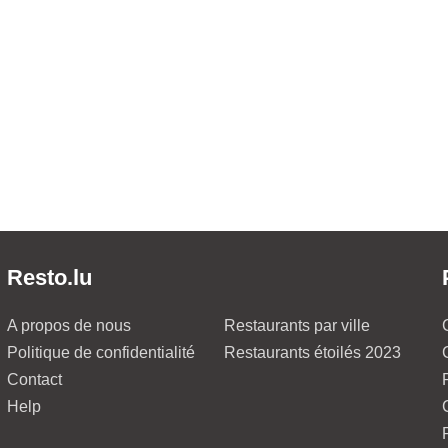
Resto.lu
A propos de nous
Restaurants par ville
Politique de confidentialité
Restaurants étoilés 2023
Contact
Help