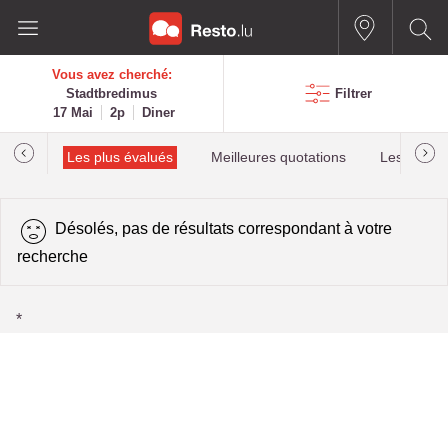
Vous avez cherché:
Stadtbredimus
Filtrer
17 Mai
2p
Diner
helin
Les plus évalués
Meilleures quotations
Les plus r
Désolés, pas de résultats correspondant à votre
recherche
*