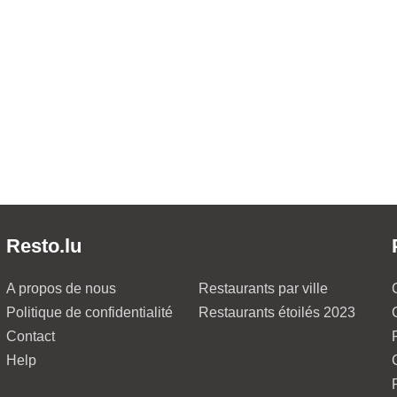
Resto.lu
A propos de nous
Restaurants par ville
Politique de confidentialité
Restaurants étoilés 2023
Contact
Help