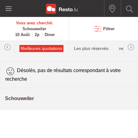
Vous avez cherché:
Schouweiler
Filtrer
10 Août
2p
Diner
alués
Meilleures quotations
Les plus réservés
newestPro
Désolés, pas de résultats correspondant à votre
recherche
Schouweiler