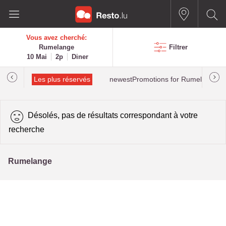
Vous avez cherché:
Rumelange
Filtrer
10 Mai
2p
Diner
tions
Les plus réservés
newestPromotions for Rumelange
Désolés, pas de résultats correspondant à votre
recherche
Rumelange