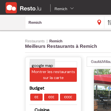
Remich
Restaurants
Remich
Meilleurs Restaurants à Remich
Gault&Milla
Montrer les restaurants
sur la carte
Budget
€€
€€€
€€€€
Cuisine