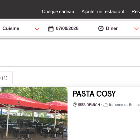
Chèque cadeau
Ajouter un restaurant
Rest
Cuisine
Diner
u
(1)
PASTA COSY
•
Italienne, de Brasser
5553 REMICH