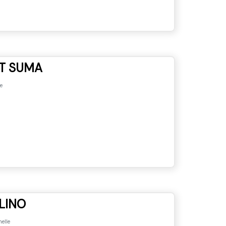
T SUMA
e
LINO
nelle