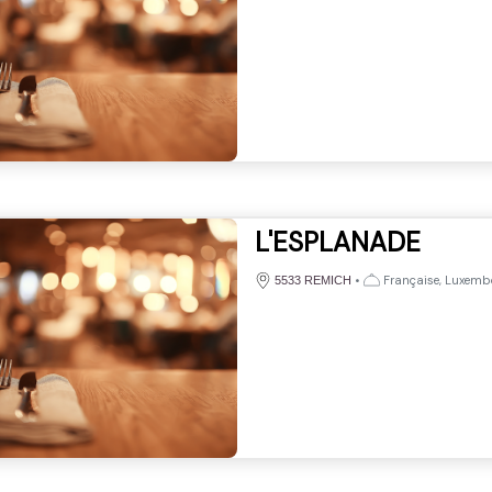
L'ESPLANADE
•
Française, Luxemb
5533 REMICH