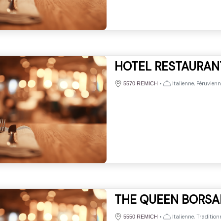
HOTEL RESTAURAN
•
Italienne, Péruvienn
5570 REMICH
THE QUEEN BORSA
•
Italienne, Tradition
5550 REMICH