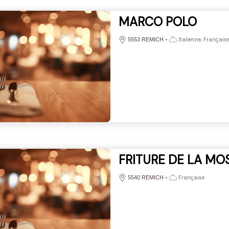
MARCO POLO
•
Italienne, Français
5553 REMICH
FRITURE DE LA MO
•
Française
5540 REMICH