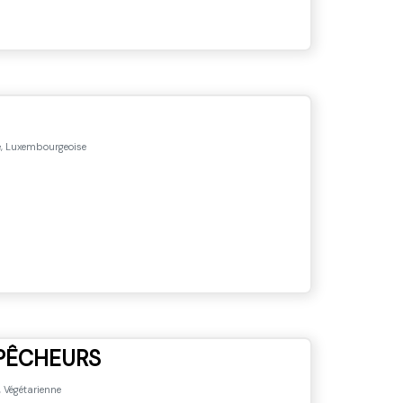
e, Luxembourgeoise
 PÊCHEURS
, Végétarienne