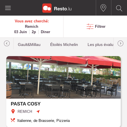
Vous avez cherché:
Remich
Filtrer
03 Juin
2p
Diner
Gault&Millau
Étoilés Michelin
Les plus évalués
PASTA COSY
REMICH
Italienne, de Brasserie, Pizzeria