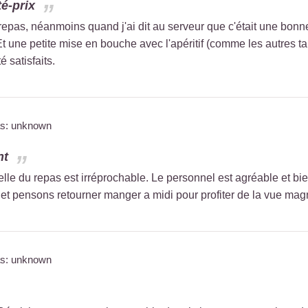
té-prix
pas, néanmoins quand j'ai dit au serveur que c'était une bonne f
t une petite mise en bouche avec l'apéritif (comme les autres tabl
 satisfaits.
as: unknown
nt
celle du repas est irréprochable. Le personnel est agréable et b
, et pensons retourner manger a midi pour profiter de la vue magni
as: unknown