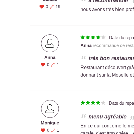
a recommander
0
19
nous avons très bien prof
Date du rep
Anna
recommande ce resta
Anna
très bon restaura
0
1
Restaurant découvert grâc
donnant sur la Moselle et 
Date du rep
menu agréable
Monique
En ce qui concerne le men
0
1
carafe, c'est trop chère. 