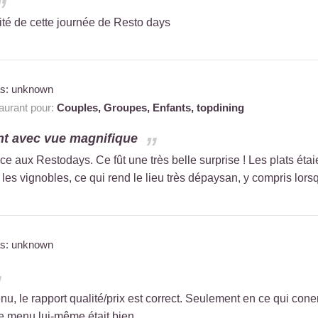
ité de cette journée de Resto days
as: unknown
urant pour:
Couples,
Groupes,
Enfants,
topdining
nt avec vue magnifique
e aux Restodays. Ce fût une très belle surprise ! Les plats étai
les vignobles, ce qui rend le lieu très dépaysan, y compris lorsq
as: unknown
u, le rapport qualité/prix est correct. Seulement en ce qui con
Le menu lui-même était bien.