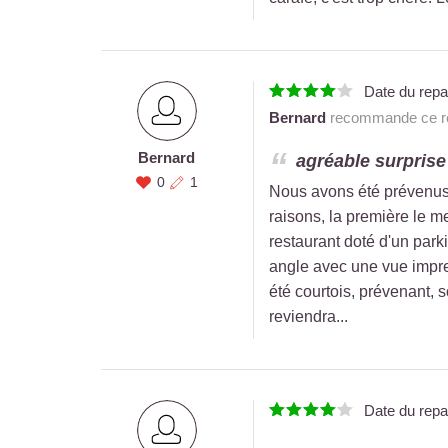
Date du rep
Bernard
recommande ce re
Bernard
agréable surprise
0
1
Nous avons été prévenus t
raisons, la première le m
restaurant doté d'un park
angle avec une vue impren
été courtois, prévenant, s
reviendra...
Date du rep