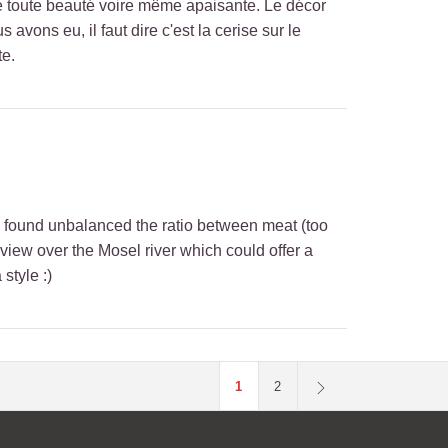
e toute beauté voire même apaisante. Le décor
avons eu, il faut dire c'est la cerise sur le
te.
en found unbalanced the ratio between meat (too
 view over the Mosel river which could offer a
style :)
1
2