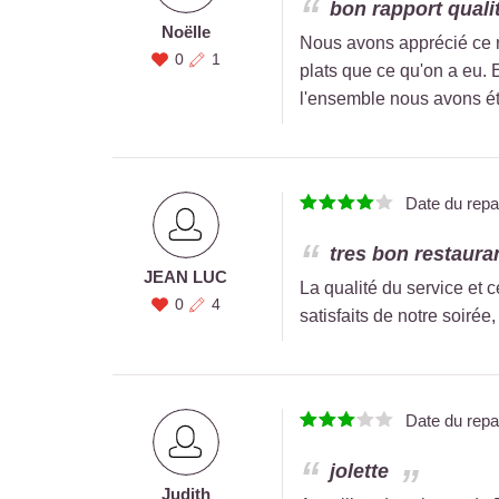
bon rapport quali
Noëlle
Nous avons apprécié ce re
0
1
plats que ce qu'on a eu. E
l'ensemble nous avons été
Date du rep
tres bon restaura
JEAN LUC
La qualité du service et 
0
4
satisfaits de notre soirée
Date du rep
jolette
Judith