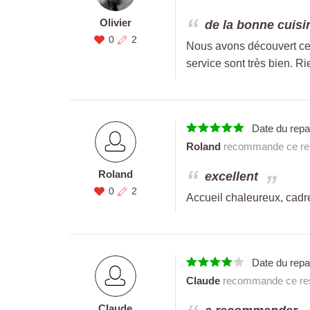
Olivier
de la bonne cuisi
0
2
Nous avons découvert ce r
service sont très bien. Ri
Date du rep
Roland
recommande ce res
Roland
excellent
0
2
Accueil chaleureux, cadre
Date du rep
Claude
recommande ce res
Claude