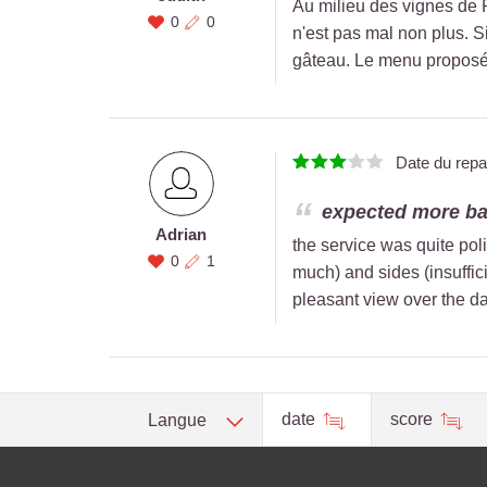
Au milieu des vignes de 
0
0
n'est pas mal non plus. Si
gâteau. Le menu proposé é
Date du rep
expected more ba
Adrian
the service was quite pol
0
1
much) and sides (insuffic
pleasant view over the day
date
score
Langue