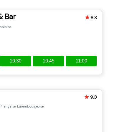
& Bar
8.8
palaise
10:30
10:45
11:00
9.0
, Française, Luxembourgeoise