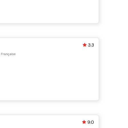
3.3
, Française
9.0