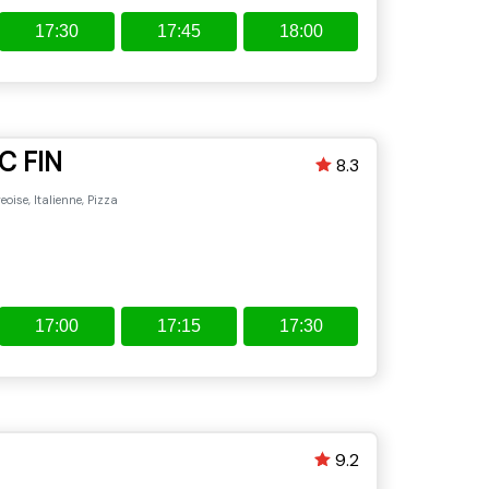
17:30
17:45
18:00
C FIN
8.3
ise, Italienne, Pizza
17:00
17:15
17:30
9.2