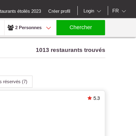
FR
Login
aurants étoilés 2023
Créer profil
Chercher
2 Personnes
1013 restaurants trouvés
us réservés
(7)
5.3