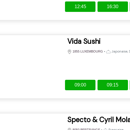
12:45
16:30
Vida Sushi
•
Japonaise, 
1855 LUXEMBOURG
09:00
09:15
Specto & Cyril Mol
•
Française
8050 BERTRANGE