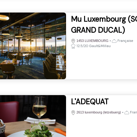
Mu Luxembourg (S
GRAND DUCAL)
•
Française
1453 LUXEMBOURG
12.5/20 Gault&Millau
L'ADEQUAT
•
Fran
2613 luxembourg (letzebuerg)