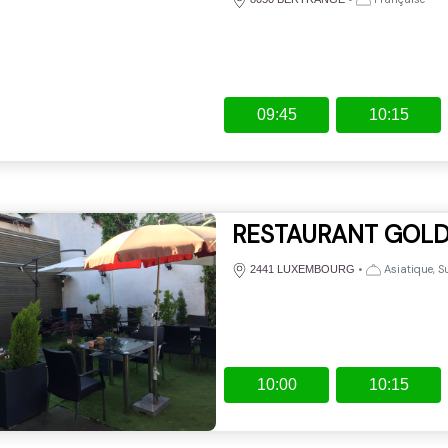
09:45
10:15
RESTAURANT GOLD
•
Asiatique, S
2441 LUXEMBOURG
10:00
10:15