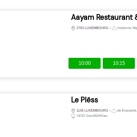
Aayam Restaurant 
•
Indienne, Né
2763 LUXEMBOURG
10:00
10:15
Le Plëss
•
de Brasserie
1136 LUXEMBOURG
13/20 Gault&Millau