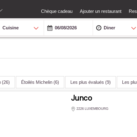
Chèque cadeau
Ajouter un restaurant
Rest
Cuisine
Diner
u
(26)
Étoilés Michelin
(6)
Les plus évalués
(9)
Les pl
Junco
2226 LUXEMBOURG