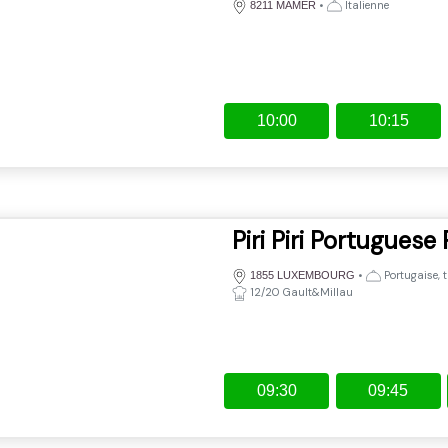
•
Italienne
8211 MAMER
10:00
10:15
Piri Piri Portuguese
•
Portugaise, 
1855 LUXEMBOURG
12/20 Gault&Millau
09:30
09:45