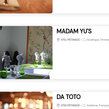
MADAM YU'S
•
Asiatique, Chinoi
4751 PETANGE
DA TOTO
•
Italienne, Françai
4750 PETANGE