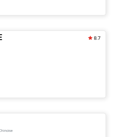
E
8.7
Chinoise