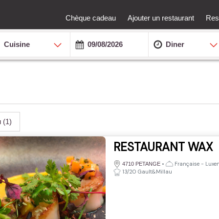
Chèque cadeau
Ajouter un restaurant
Rest
Cuisine
Diner
u
(1)
RESTAURANT WAX
•
Française - Luxem
4710 PETANGE
13/20 Gault&Millau