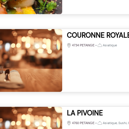
COURONNE ROYAL
•
Asiatique
4734 PETANGE
LA PIVOINE
•
Asiatique, Sushi, 
4760 PETANGE