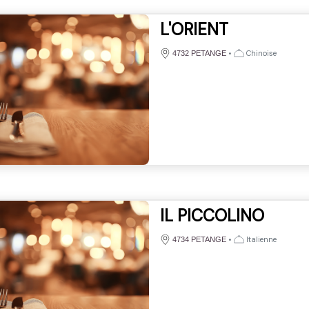
L'ORIENT
•
Chinoise
4732 PETANGE
IL PICCOLINO
•
Italienne
4734 PETANGE