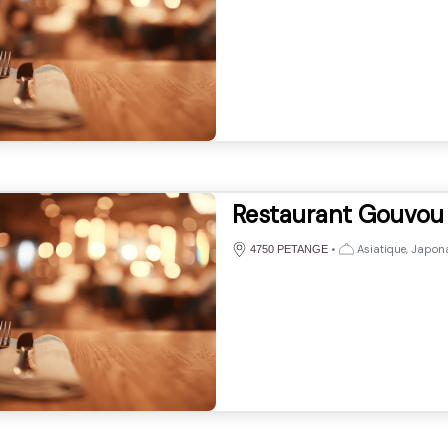
Restaurant Gouvou
•
Asiatique, Japona
4750 PETANGE