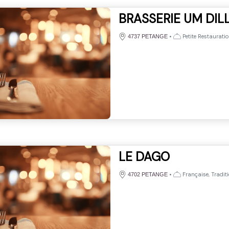
BRASSERIE UM DIL
•
Petite Restaurati
4737 PETANGE
LE DAGO
•
Française, Traditi
4702 PETANGE