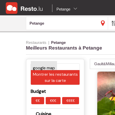
Petange
Restaurants
Petange
Meilleurs Restaurants à Petange
Gault&Milla
Montrer les restaurants
sur la carte
Budget
€€
€€€
€€€€
Cuisine