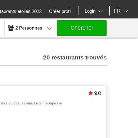
FR
Login
aurants étoilés 2023
Créer profil
Chercher
2 Personnes
20 restaurants trouvés
9.0
bourg., de Brasserie, Luxembourgeoise