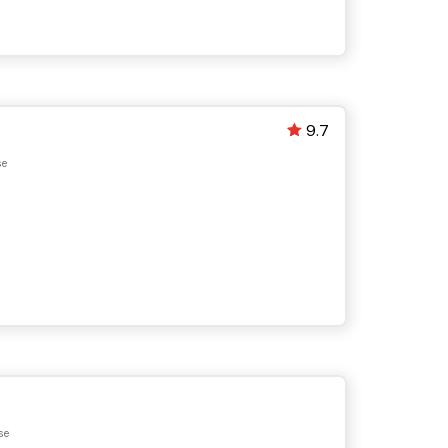
9.7
se
se