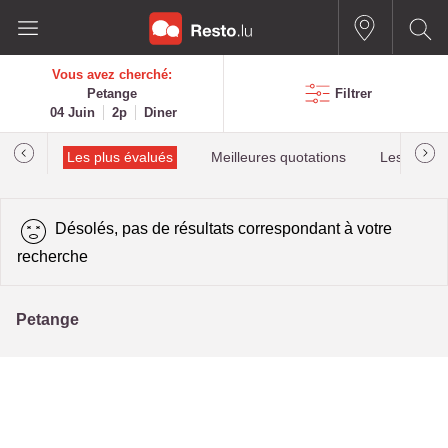
Vous avez cherché:
Petange
Filtrer
04 Juin
2p
Diner
helin
Les plus évalués
Meilleures quotations
Les plus r
Désolés, pas de résultats correspondant à votre
recherche
Petange