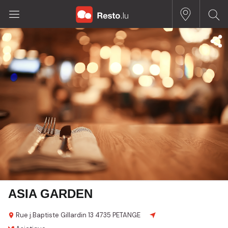
ASIA GARDEN
Rue j.Baptiste Gillardin
13
4735 PETANGE