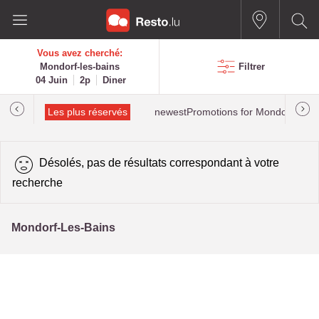
Vous avez cherché:
Mondorf-les-bains
Filtrer
04 Juin
2p
Diner
tions
Les plus réservés
newestPromotions for Mondorf-les-b
Désolés, pas de résultats correspondant à votre
recherche
Mondorf-Les-Bains