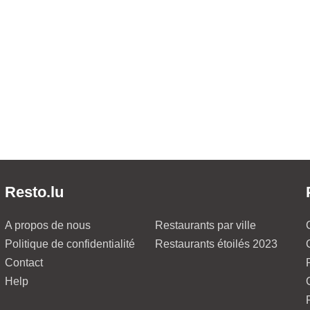
Resto.lu
A propos de nous
Restaurants par ville
Politique de confidentialité
Restaurants étoilés 2023
Contact
Help