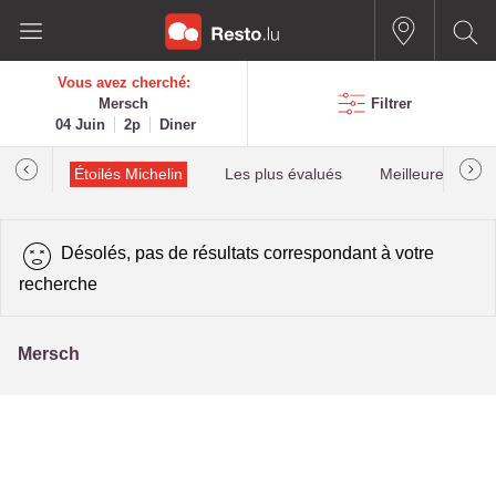
Vous avez cherché:
Mersch
Filtrer
04 Juin
2p
Diner
illau
Étoilés Michelin
Les plus évalués
Meilleures quota
Désolés, pas de résultats correspondant à votre
recherche
Mersch