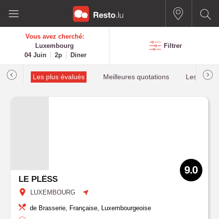
Vous avez cherché:
Luxembourg
Filtrer
04 Juin
2p
Diner
helin
Les plus évalués
Meilleures quotations
Les plus r
9.0
LE PLËSS
LUXEMBOURG
de Brasserie, Française, Luxembourgeoise