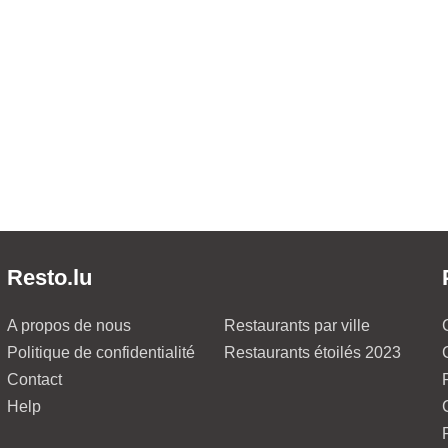
Resto.lu
A propos de nous
Restaurants par ville
Politique de confidentialité
Restaurants étoilés 2023
Contact
Help