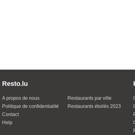
Resto.lu
A propos de nous
Restaurants par ville
Politique de confidentialité
Restaurants étoilés 2023
Contact
Help