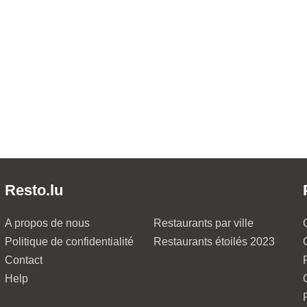
Resto.lu
A propos de nous
Restaurants par ville
Politique de confidentialité
Restaurants étoilés 2023
Contact
Help