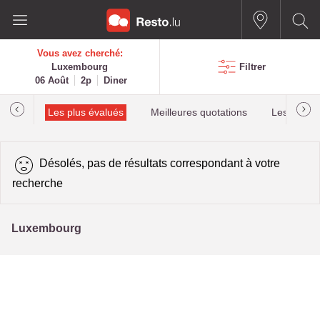
Vous avez cherché:
Luxembourg
Filtrer
06 Août
2p
Diner
helin
Les plus évalués
Meilleures quotations
Les plus r
Désolés, pas de résultats correspondant à votre
recherche
Luxembourg