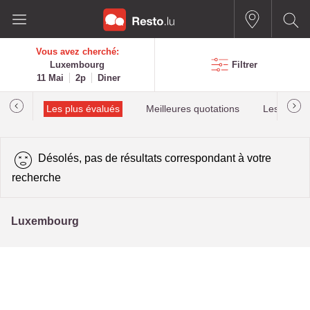
Vous avez cherché:
Luxembourg
Filtrer
11 Mai
2p
Diner
helin
Les plus évalués
Meilleures quotations
Les plus r
Désolés, pas de résultats correspondant à votre
recherche
Luxembourg