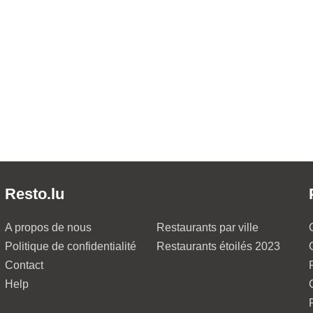
Resto.lu
A propos de nous
Restaurants par ville
Politique de confidentialité
Restaurants étoilés 2023
Contact
Help