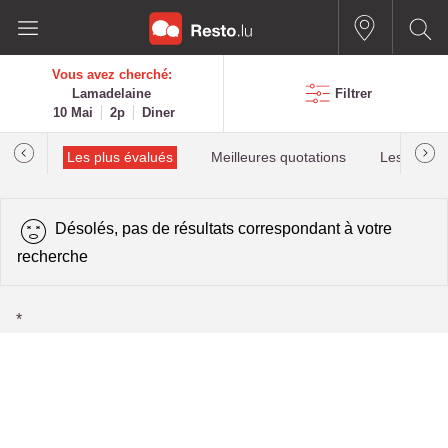
Vous avez cherché:
Lamadelaine
Filtrer
10 Mai
2p
Diner
helin
Les plus évalués
Meilleures quotations
Les plus r
Désolés, pas de résultats correspondant à votre
recherche
*