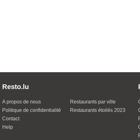
Resto.lu
A propos de nous
Restaurants par ville
Politique de confidentialité
Restaurants étoilés 2023
Contact
Help