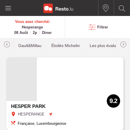
Vous avez cherché:
Hesperange
Filtrer
08 Août
2p
Diner
Gault&Millau
Étoilés Michelin
Les plus évalués
9.2
HESPER PARK
HESPERANGE
Française, Luxembourgeoise