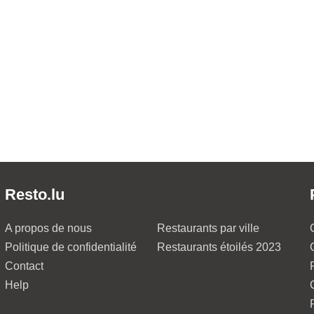
Resto.lu
A propos de nous
Restaurants par ville
Politique de confidentialité
Restaurants étoilés 2023
Contact
Help