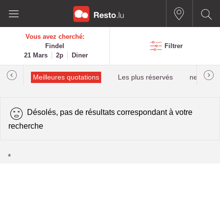
Vous avez cherché:
Findel
Filtrer
21 Mars
2p
Diner
alués
Meilleures quotations
Les plus réservés
newestPro
Désolés, pas de résultats correspondant à votre
recherche
*