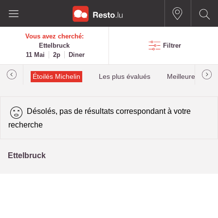
Vous avez cherché:
Ettelbruck
Filtrer
11 Mai
2p
Diner
illau
Étoilés Michelin
Les plus évalués
Meilleures quota
Désolés, pas de résultats correspondant à votre
recherche
Ettelbruck