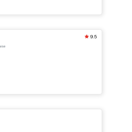
9.5
ise