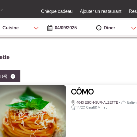
Chèque cadeau
Ajouter un restaurant
Rest
Cuisine
Diner
ette
u
(4)
CÔMO
•
Italie
4043 ESCH-SUR-ALZETTE
14/20 Gault&Millau