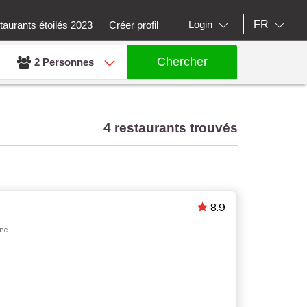
FR
Login
aurants étoilés 2023
Créer profil
Chercher
2 Personnes
4 restaurants trouvés
8.9
nne