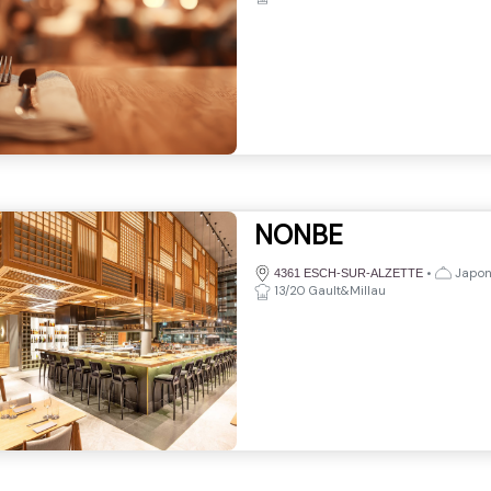
NONBE
•
Japona
4361 ESCH-SUR-ALZETTE
13/20 Gault&Millau