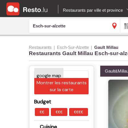
Restaurants par ville et province
Restaurants
Esch-Sur-Alzette
Gault Millau
Restaurants Gault Millau Esch-sur-alz
Gault&Milla
Montrer les restaurants
sur la carte
Budget
€€
€€€
€€€€
Cuisine