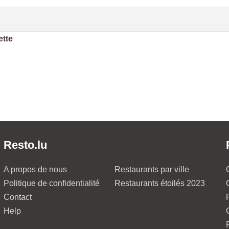
ette
Resto.lu
A propos de nous
Restaurants par ville
Politique de confidentialité
Restaurants étoilés 2023
Contact
Help