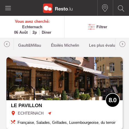
Vous avez cherché:
Echternach
Filtrer
06 Août
2p
Diner
Gault&Millau
Étoilés Michelin
Les plus évalués
8.0
LE PAVILLON
ECHTERNACH
Française, Salades, Grillades, Luxembourgeoise, du terroir