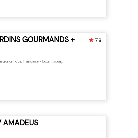
JARDINS GOURMANDS +
7.8
astronomique, Française - Luxembourg.
V AMADEUS