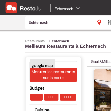
Echternach
Restaurants
Echternach
Meilleurs Restaurants à Echternach
Gault&Milla
Montrer les restaurants
sur la carte
Budget
€€
€€€
€€€€
Cuisine