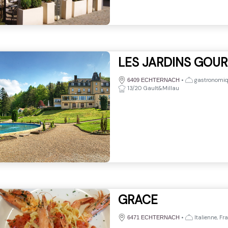
LES JARDINS GOU
•
gastronomi
6409 ECHTERNACH
13/20 Gault&Millau
GRACE
•
Italienne, Fr
6471 ECHTERNACH