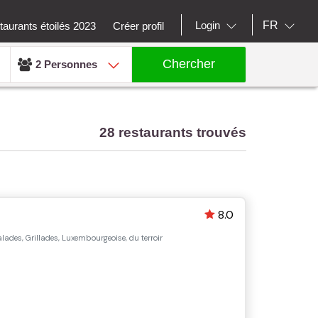
FR
Login
aurants étoilés 2023
Créer profil
Chercher
2 Personnes
28 restaurants trouvés
8.0
lades, Grillades, Luxembourgeoise, du terroir