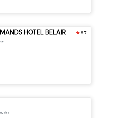
RMANDS HOTEL BELAIR
8.7
que
ançaise