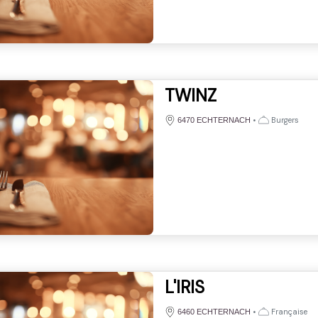
TWINZ
•
Burgers
6470 ECHTERNACH
L'IRIS
•
Française
6460 ECHTERNACH