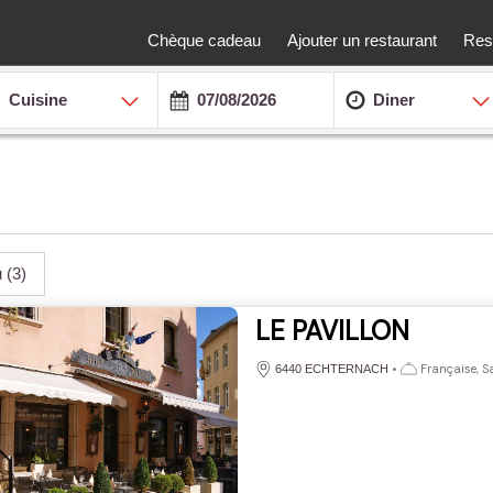
Chèque cadeau
Ajouter un restaurant
Rest
Cuisine
Diner
u
(3)
LE PAVILLON
•
Française, Sa
6440 ECHTERNACH