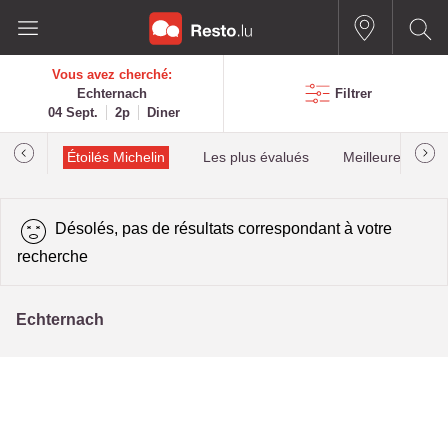
Vous avez cherché:
Echternach
Filtrer
04 Sept.
2p
Diner
illau
Étoilés Michelin
Les plus évalués
Meilleures quota
Désolés, pas de résultats correspondant à votre
recherche
Echternach