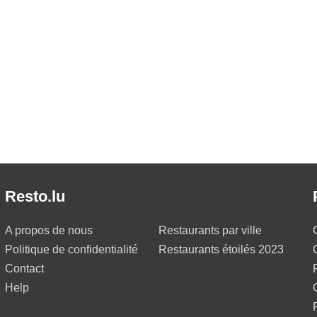
Resto.lu
A propos de nous
Restaurants par ville
Politique de confidentialité
Restaurants étoilés 2023
Contact
Help