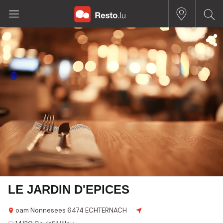
LE JARDIN D'EPICES
oam Nonnesees
6474 ECHTERNACH