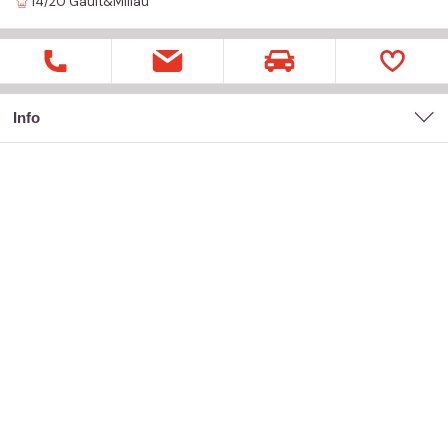
14/20
Gault&Millau
Info