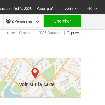
FR
Login
aurants étoilés 2023
Créer profil
Chercher
2 Personnes
staurants
Crauthem
3326 Crauthem
Capriccio
Voir sur la carte