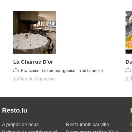
La Charrue D'or
Du
Française, Luxembourgeoise, Traditionnelle
1.8 km
de
Capriccio
2.
Resto.lu
A propos de nous
Restaurants par ville