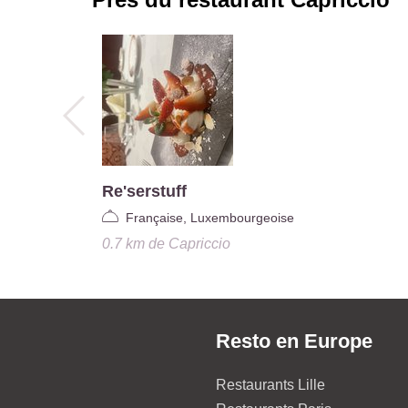
Re'serstuff
Française, Luxembourgeoise
0.7 km
de
Capriccio
Resto en Europe
Restaurants Lille