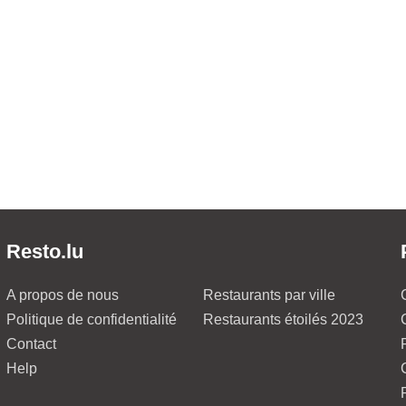
Resto.lu
A propos de nous
Restaurants par ville
Politique de confidentialité
Restaurants étoilés 2023
Contact
Help