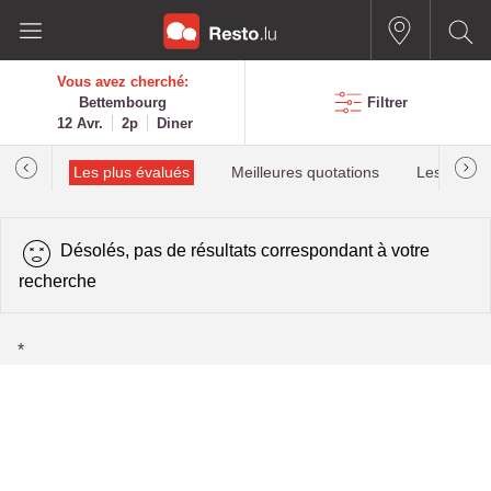
Vous avez cherché:
Bettembourg
Filtrer
12 Avr.
2p
Diner
helin
Les plus évalués
Meilleures quotations
Les plus r
Désolés, pas de résultats correspondant à votre
recherche
*