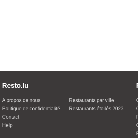
Resto.lu
A propos de nous
Restaurants par ville
Politique de confidentialité
Restaurants étoilés 2023
Contact
Help